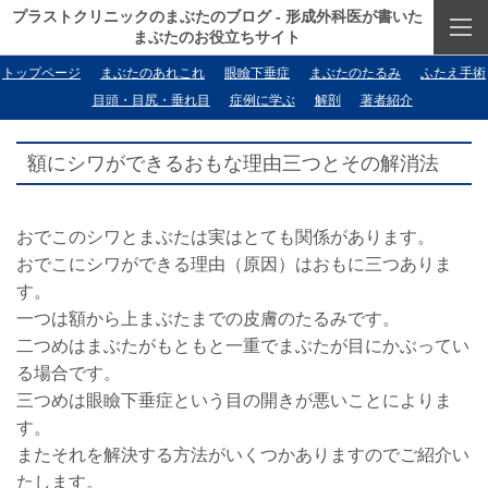
プラストクリニックのまぶたのブログ - 形成外科医が書いた
まぶたのお役立ちサイト
トップページ
まぶたのあれこれ
眼瞼下垂症
まぶたのたるみ
ふたえ手術
目頭・目尻・垂れ目
症例に学ぶ
解剖
著者紹介
額にシワができるおもな理由三つとその解消法
おでこのシワとまぶたは実はとても関係があります。
おでこにシワができる理由（原因）はおもに三つありま
す。
一つは額から上まぶたまでの皮膚のたるみです。
二つめはまぶたがもともと一重でまぶたが目にかぶってい
る場合です。
三つめは眼瞼下垂症という目の開きが悪いことによりま
す。
またそれを解決する方法がいくつかありますのでご紹介い
たします。