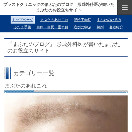
プラストクリニックのまぶたのブログ - 形成外科医が書いた
まぶたのお役立ちサイト
トップページ
まぶたのあれこれ
眼瞼下垂症
まぶたのたるみ
ふたえ手術
目頭・目尻・垂れ目
症例に学ぶ
解剖
著者紹介
『まぶた
の
ブログ』
形成外科医が書いたまぶた
のお役立ちサイト
カテゴリー一覧
まぶたのあれこれ