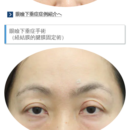
眼瞼下垂症症例紹介へ
眼瞼下垂症手術
（経結膜的腱膜固定術）